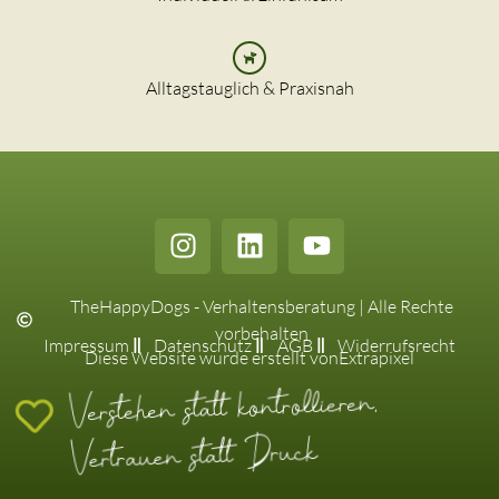
Alltagstauglich & Praxisnah
TheHappyDogs - Verhaltensberatung | Alle Rechte
vorbehalten
Impressum
Datenschutz
AGB
Widerrufsrecht
Diese Website wurde erstellt von
Extrapixel
Verstehen statt kontrollieren,
Vertrauen statt Druck