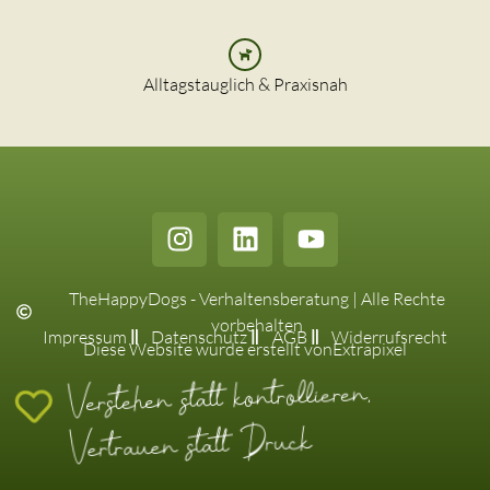
Alltagstauglich & Praxisnah
TheHappyDogs - Verhaltensberatung | Alle Rechte
vorbehalten
Impressum
Datenschutz
AGB
Widerrufsrecht
Diese Website wurde erstellt von
Extrapixel
Verstehen statt kontrollieren,
Vertrauen statt Druck