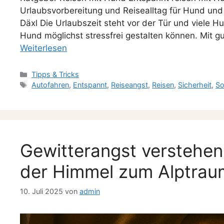
Urlaubsvorbereitung und Reisealltag für Hund und
Däxl Die Urlaubszeit steht vor der Tür und viele H
Hund möglichst stressfrei gestalten können. Mit 
Weiterlesen
Tipps & Tricks
Autofahren
,
Entspannt
,
Reiseangst
,
Reisen
,
Sicherheit
,
S
Gewitterangst verstehe
der Himmel zum Alptrau
10. Juli 2025
von
admin