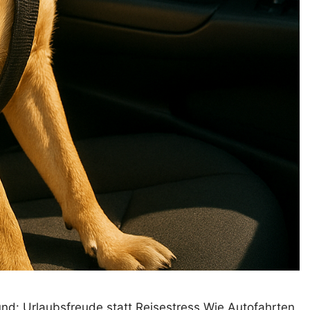
nd: Urlaubsfreude statt Reisestress Wie Autofahrten,