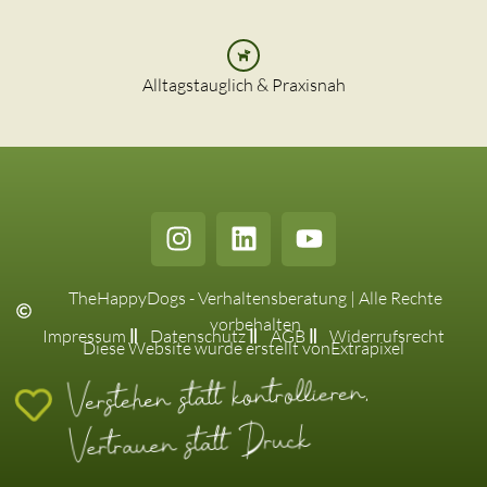
Alltagstauglich & Praxisnah
TheHappyDogs - Verhaltensberatung | Alle Rechte
vorbehalten
Impressum
Datenschutz
AGB
Widerrufsrecht
Diese Website wurde erstellt von
Extrapixel
Verstehen statt kontrollieren,
Vertrauen statt Druck