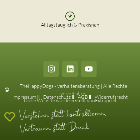
Alltagstauglich & Praxisnah
TheHappyDogs - Verhaltensberatung | Alle Rechte
vorbehalten
Impressum
Datenschutz
AGB
Widerrufsrecht
Diese Website wurde erstellt von
Extrapixel
Verstehen statt kontrollieren,
Vertrauen statt Druck