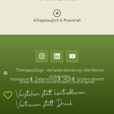
Alltagstauglich & Praxisnah
TheHappyDogs - Verhaltensberatung | Alle Rechte
vorbehalten
Impressum
Datenschutz
AGB
Widerrufsrecht
Diese Website wurde erstellt von
Extrapixel
Verstehen statt kontrollieren,
Vertrauen statt Druck