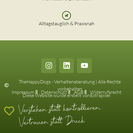
Alltagstauglich & Praxisnah
TheHappyDogs - Verhaltensberatung | Alle Rechte
vorbehalten
Impressum
Datenschutz
AGB
Widerrufsrecht
Diese Website wurde erstellt von
Extrapixel
Verstehen statt kontrollieren,
Vertrauen statt Druck