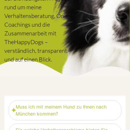
rund um meine
Verhaltensberatung, Online-
Coachings und die
Zusammenarbeit mit
TheHappyDogs –
verständlich, transparent
und auf einen Blick.
Muss ich mit meinem Hund zu Ihnen nach
München kommen?
Für welche Verhaltensprobleme bieten Sie