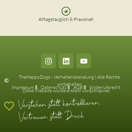
Alltagstauglich & Praxisnah
TheHappyDogs - Verhaltensberatung | Alle Rechte
vorbehalten
Impressum
Datenschutz
AGB
Widerrufsrecht
Diese Website wurde erstellt von
Extrapixel
Verstehen statt kontrollieren,
Vertrauen statt Druck