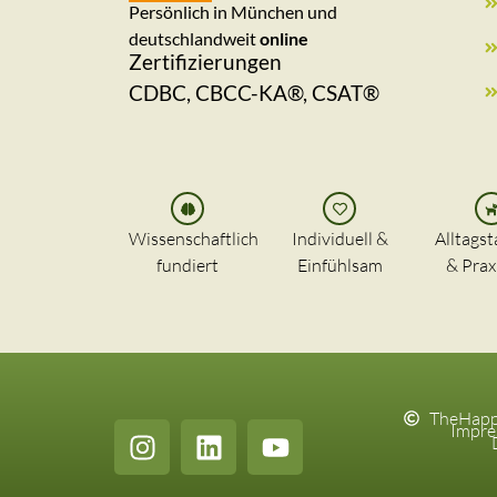
Persönlich in München und
deutschlandweit
online
Zertifizierungen
CDBC, CBCC-KA®, CSAT®
Wissenschaftlich
Individuell &
Alltagst
fundiert
Einfühlsam
& Prax
TheHappy
Impr