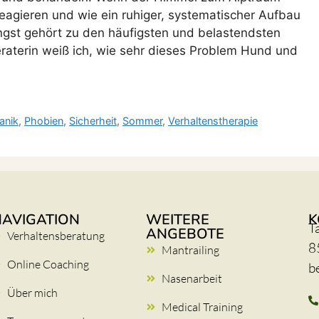
agieren und wie ein ruhiger, systematischer Aufbau
angst gehört zu den häufigsten und belastendsten
eraterin weiß ich, wie sehr dieses Problem Hund und
anik
,
Phobien
,
Sicherheit
,
Sommer
,
Verhaltenstherapie
NAVIGATION
WEITERE
K
T
ANGEBOTE
Verhaltensberatung
8
Mantrailing
Online Coaching
b
Nasenarbeit
Über mich
Medical Training