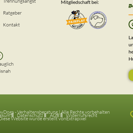
Trennungsangst
Mitgliedschaft bei:
Ratgeber
Kontakt
La
un
he
H
auglich
isnah
Dogs - Verhaltensberatung | Alle Rechte vorbehalten
essum
Datenschutz
AGB
Widerrufsrecht
Diese Website wurde erstellt von
Extrapixel