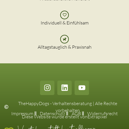
Individuell & Einfühlsam
Alltagstauglich & Praxisnah
TheHappyDogs - Verhaltensberatung | Alle Rechte
vorbehalten
Impressum
Datenschutz
AGB
Widerrufsrecht
Diese Website wurde erstellt von
Extrapixel