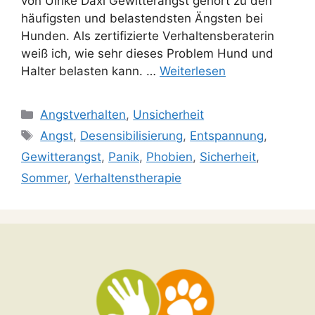
von Ulrike Däxl Gewitterangst gehört zu den
häufigsten und belastendsten Ängsten bei
Hunden. Als zertifizierte Verhaltensberaterin
weiß ich, wie sehr dieses Problem Hund und
Halter belasten kann. …
Weiterlesen
Angstverhalten
,
Unsicherheit
Angst
,
Desensibilisierung
,
Entspannung
,
Gewitterangst
,
Panik
,
Phobien
,
Sicherheit
,
Sommer
,
Verhaltenstherapie