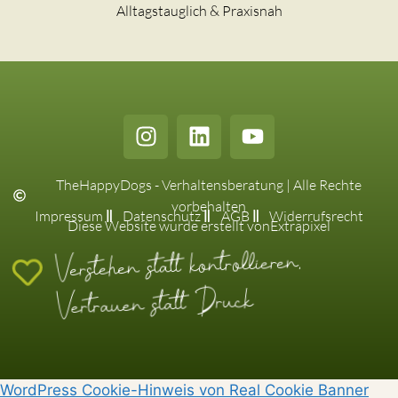
Alltagstauglich & Praxisnah
TheHappyDogs - Verhaltensberatung | Alle Rechte
vorbehalten
Impressum
Datenschutz
AGB
Widerrufsrecht
Diese Website wurde erstellt von
Extrapixel
Verstehen statt kontrollieren,
Vertrauen statt Druck
WordPress Cookie-Hinweis von Real Cookie Banner