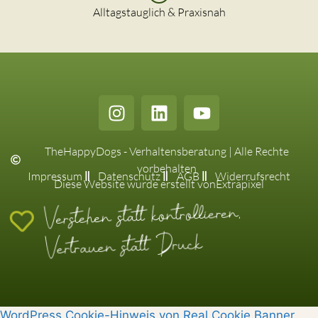
Alltagstauglich & Praxisnah
TheHappyDogs - Verhaltensberatung | Alle Rechte
vorbehalten
Impressum
Datenschutz
AGB
Widerrufsrecht
Diese Website wurde erstellt von
Extrapixel
Verstehen statt kontrollieren,
Vertrauen statt Druck
WordPress Cookie-Hinweis von Real Cookie Banner