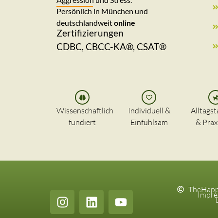
Persönlich in München und
deutschlandweit
online
Zertifizierungen
CDBC, CBCC-KA®, CSAT®
Wissenschaftlich
Individuell &
Alltagst
fundiert
Einfühlsam
& Prax
TheHappy
Impr