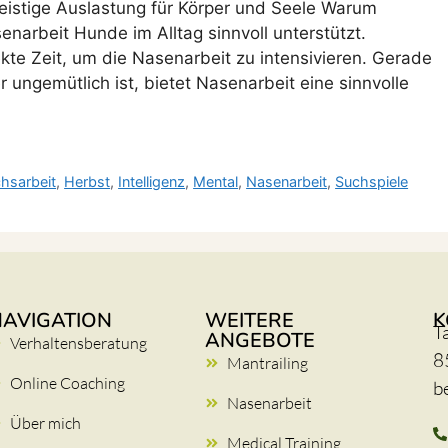
eistige Auslastung für Körper und Seele Warum
narbeit Hunde im Alltag sinnvoll unterstützt.
ekte Zeit, um die Nasenarbeit zu intensivieren. Gerade
ungemütlich ist, bietet Nasenarbeit eine sinnvolle
hsarbeit
,
Herbst
,
Intelligenz
,
Mental
,
Nasenarbeit
,
Suchspiele
NAVIGATION
WEITERE
K
T
ANGEBOTE
Verhaltensberatung
8
Mantrailing
Online Coaching
b
Nasenarbeit
Über mich
Medical Training