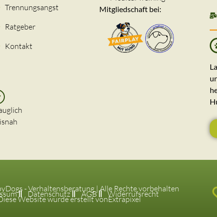
Trennungsangst
Mitgliedschaft bei:
Ratgeber
Kontakt
La
un
he
H
auglich
isnah
Dogs - Verhaltensberatung | Alle Rechte vorbehalten
essum
Datenschutz
AGB
Widerrufsrecht
Diese Website wurde erstellt von
Extrapixel